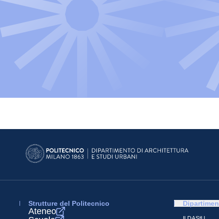
Strutture del Politecnico
Dipartimen
Ateneo
Il DAStU