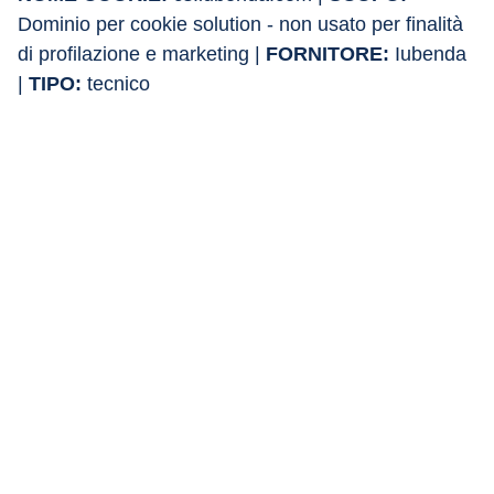
Dominio per cookie solution - non usato per finalità 
di profilazione e marketing | 
FORNITORE: 
Iubenda 
| 
TIPO: 
tecnico
NOME COOKIE: 
idb.iubenda.com | 
SCOPO: 
Dominio per gestione remota del consenso - non 
usato per finalità di profilazione e marketing | 
FORNITORE: 
Iubenda | 
TIPO: 
tecnico
Come disabilitare i Cookies
È possibile negare il consenso all’utilizzo dei cookie 
selezionando l'impostazione appropriata sul proprio 
browser: la navigazione non autenticata sui siti web 
del Portale di Ateneo sarà comunque disponibile in 
tutte le sue funzionalità.