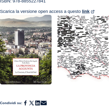
ISBN: 978-8855227841
Scarica la versione open access a questo 
link
Condividi su: