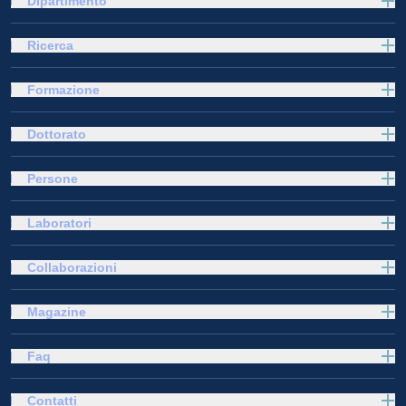
Dipartimento
Ricerca
Formazione
Dottorato
Persone
Laboratori
Collaborazioni
Magazine
Faq
Contatti