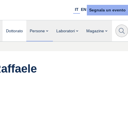
IT
EN
Segnala un evento
Dottorato
Persone
Laboratori
Magazine
affaele