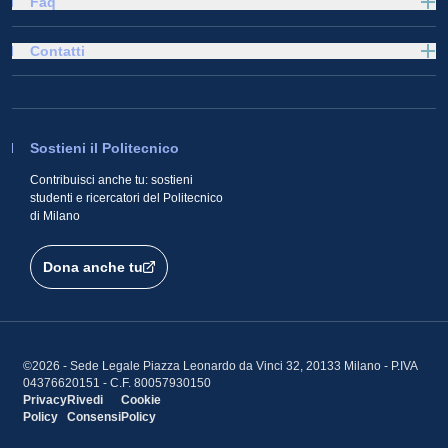
Faq
Contatti
Sostieni il Politecnico
Contribuisci anche tu: sostieni
studenti e ricercatori del Politecnico
di Milano
Dona anche tu
©2026 - Sede Legale Piazza Leonardo da Vinci 32, 20133 Milano - P.IVA
04376620151 - C.F. 80057930150
Privacy
Rivedi
Cookie
Policy
Consensi
Policy