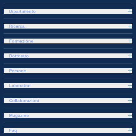
Dipartimento
Ricerca
Formazione
Dottorato
Persone
Laboratori
Collaborazioni
Magazine
Faq