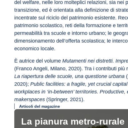
del welfare, nelle loro molteplici relazioni, sia nei 
transizione, ed è orientata alla definizione di strat
incentrate sul riciclo del patrimonio esistente. Rec
patrimonio scolastico, reti della formazione e territo
permeabilità tra scuole e intorno urbano; le geograf
dimensionamento dell’offerta scolastica; le interc
economico locale.
È autrice del volume 
Mutamenti nei distretti. Impr
(Franco Angeli, Milano, 2020). Tra i contributi più r
La riapertura delle scuole, una questione urbana
 
2020); 
Public facilities: a fragile, yet crucial capit
workplaces in ‘in-between’ territories. Productive
makerspaces
 (Springer, 2021).
Articoli del magazine
La pianura metro-rurale