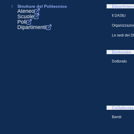
Strutture del Politecnico
Dipartimen
Ateneo
Scuole
Il DAStU
Poli
Organizzazio
Dipartimenti
Le sedi del D
Dottorato
Dottorato
Collaboraz
Bandi