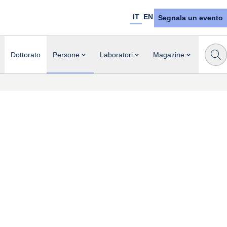
IT
EN
Segnala un evento
Dottorato
Persone
Laboratori
Magazine