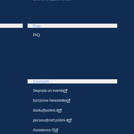
Faq
FAQ
Contatti
Segnala un evento
Iscrizione Newsletter
dastu@polimi.it
pecasu@cert.polimi.it
Assistenza IT