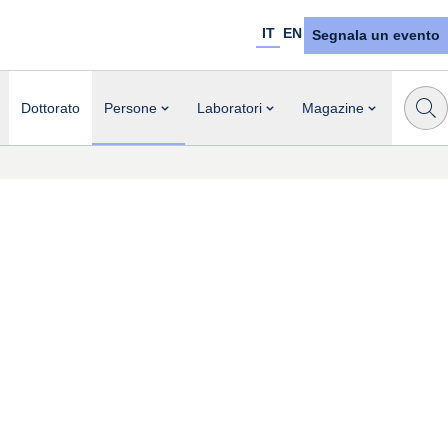
IT
EN
Segnala un evento
Dottorato
Persone
Laboratori
Magazine