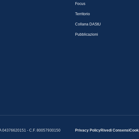
Focus
Territorio
Collana DAStU
Pubblicazioni
IVA 04376620151 - C.F. 80057930150
Privacy Policy
Rivedi Consensi
Cooki