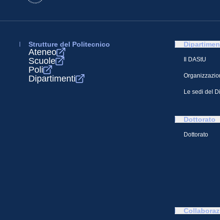
Strutture del Politecnico
Dipartimen
Ateneo
Scuole
Il DAStU
Poli
Organizzazio
Dipartimenti
Le sedi del D
Dottorato
Dottorato
Collaboraz