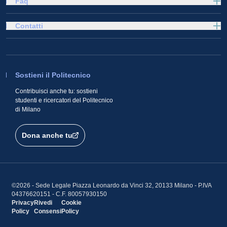
Faq
Contatti
Sostieni il Politecnico
Contribuisci anche tu: sostieni
studenti e ricercatori del Politecnico
di Milano
Dona anche tu
©2026 - Sede Legale Piazza Leonardo da Vinci 32, 20133 Milano - P.IVA
04376620151 - C.F. 80057930150
Privacy
Rivedi
Cookie
Policy
Consensi
Policy