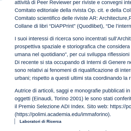
attività di Peer Reviewer per riviste e convegni i
Comitato editoriale della rivista Op. cit. e della Coll
Comitato scientifico delle riviste AR: Architectur
Collane di libri “DiAPPrint” (Quodlibet), “De l’inter
I suoi interessi di ricerca sono incentrati sull’Arc
prospettiva spaziale e storiografica che considera f
umana nel quotidiano”, per cui sviluppa riflessioni 
Di recente si sta occupando di Interni di Genere nell
sono relativi ai fenomeni di riqualificazione di inter
urbani; rispetto a questi ultimi sta coordinando la r
Autrice di articoli, saggi e monografie pubblicati in It
oggetti (Einaudi, Torino 2001) le sono stati conferit
il Premio Selezione ADI Index. Sito web: https://
(https://polimi.academia.edu/immaforino).
Laboratori di Ricerca