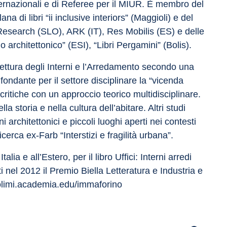
nternazionali e di Referee per il MIUR. È membro del 
ana di libri “ii inclusive interiors” (Maggioli) e del 
e,Research (SLO), ARK (IT), Res Mobilis (ES) e delle 
no architettonico” (ESI), “Libri Pergamini” (Bolis).
hitettura degli Interni e l’Arredamento secondo una 
ondante per il settore disciplinare la “vicenda 
critiche con un approccio teorico multidisciplinare. 
a storia e nella cultura dell’abitare. Altri studi 
ni architettonici e piccoli luoghi aperti nei contesti 
icerca ex-Farb “Interstizi e fragilità urbana”.
alia e all’Estero, per il libro Uffici: Interni arredi 
i nel 2012 il Premio Biella Letteratura e Industria e 
polimi.academia.edu/immaforino 