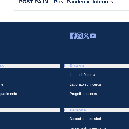
POST PA.IN – Post Pandemic Interiors
to
Ricerca
Linee di Ricerca
ne
Laboratori di ricerca
ipartimento
Progetti di ricerca
Persone
Docenti e ricercatori
Tecnici e Amministrativi