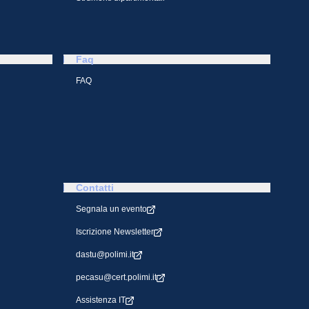
Faq
FAQ
Contatti
Segnala un evento
Iscrizione Newsletter
dastu@polimi.it
pecasu@cert.polimi.it
Assistenza IT