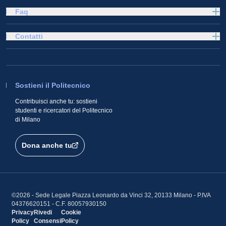
Faq
Contatti
Sostieni il Politecnico
Contribuisci anche tu: sostieni
studenti e ricercatori del Politecnico
di Milano
Dona anche tu
©2026 - Sede Legale Piazza Leonardo da Vinci 32, 20133 Milano - P.IVA
04376620151 - C.F. 80057930150
Privacy
Rivedi
Cookie
Policy
Consensi
Policy