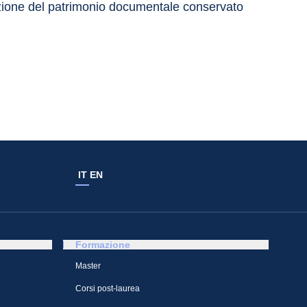
orzione del patrimonio documentale conservato 
IT
EN
Formazione
Master
Corsi post-laurea