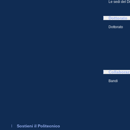
Le sedi del D
Dottorato
Dottorato
Collaboraz
Bandi
Sostieni il Politecnico