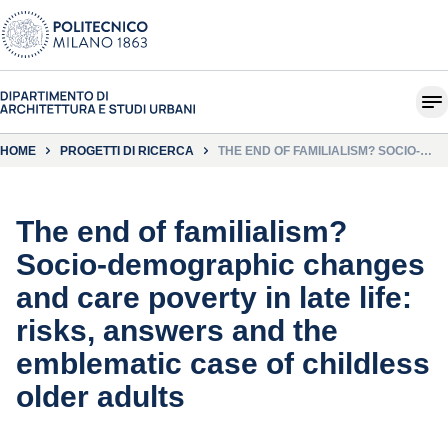
HOME
PROGETTI DI RICERCA
THE END OF FAMILIALISM? SOCIO-
DEMOGRAPHIC CHANGES AND CARE
POVERTY IN LATE LIFE: RISKS,
ANSWERS AND THE EMBLEMATIC
CASE OF CHILDLESS OLDER ADULTS
The end of familialism?
Socio-demographic changes
and care poverty in late life:
risks, answers and the
emblematic case of childless
older adults