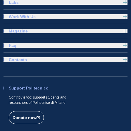
Labs
Work With Us
Magazine
Faq
Contacts
Support Politecnico
Contribute too: support students and
researchers of Politecnico di Milano
Donate now