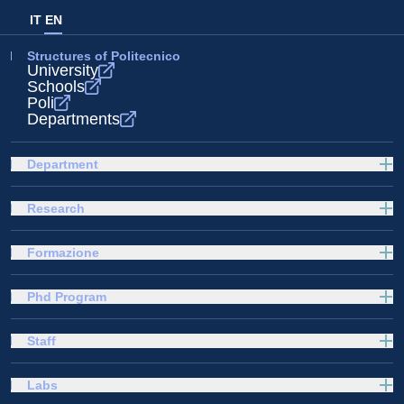
IT
EN
Structures of Politecnico
University
Schools
Poli
Departments
Department
Research
Formazione
Phd Program
Staff
Labs