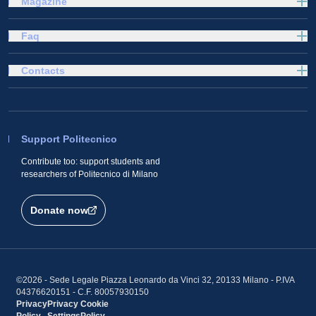
Magazine
Faq
Contacts
Support Politecnico
Contribute too: support students and
researchers of Politecnico di Milano
Donate now
©2026 - Sede Legale Piazza Leonardo da Vinci 32, 20133 Milano - P.IVA
04376620151 - C.F. 80057930150
Privacy
Privacy
Cookie