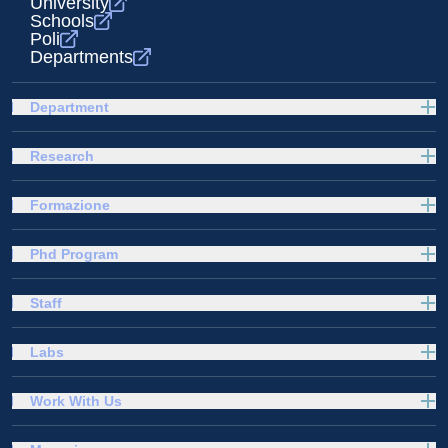
University
Schools
Poli
Departments
Department
Research
Formazione
Phd Program
Staff
Labs
Work With Us