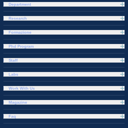
Department
Research
Formazione
Phd Program
Staff
Labs
Work With Us
Magazine
Faq