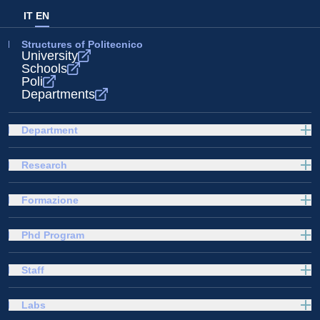
IT
EN
Structures of Politecnico
University
Schools
Poli
Departments
Department
Research
Formazione
Phd Program
Staff
Labs