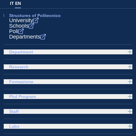
IT
EN
Structures of Politecnico
University
Schools
Poli
Departments
Department
Research
Formazione
Phd Program
Staff
Labs