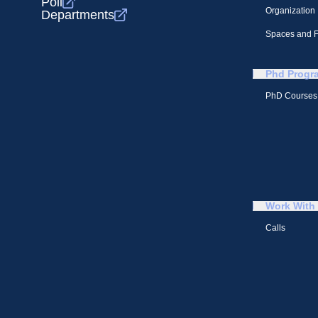
Poli
Organization
Departments
Spaces and Fa
Phd Progr
PhD Courses
Work With
Calls