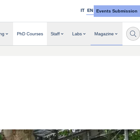
IT
EN
Events Submission
ng
PhD Courses
Staff
Labs
Magazine