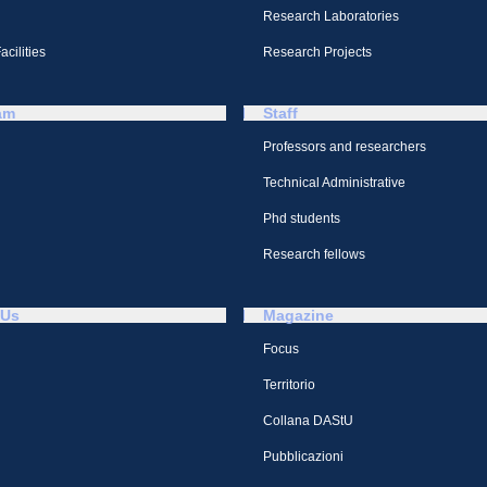
Research Laboratories
cilities
Research Projects
am
Staff
Professors and researchers
Technical Administrative
Phd students
Research fellows
 Us
Magazine
Focus
Territorio
Collana DAStU
Pubblicazioni