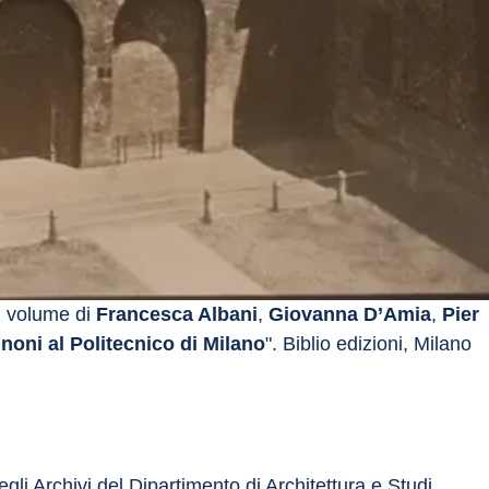
 volume di 
Francesca Albani
, 
Giovanna D’Amia
, 
Pier 
noni al Politecnico di Milano
". Biblio edizioni, Milano 
gli Archivi del Dipartimento di Architettura e Studi 