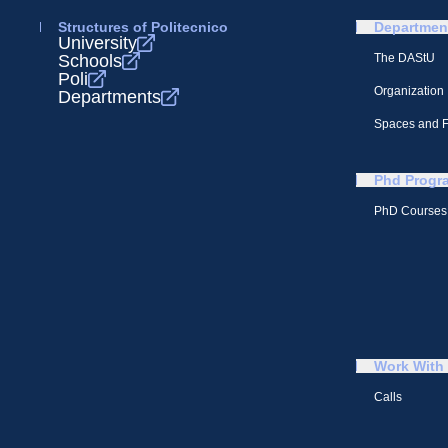
Structures of Politecnico
Departmen
University
Schools
The DAStU
Poli
Organization
Departments
Spaces and Fa
Phd Progr
PhD Courses
Work With
Calls