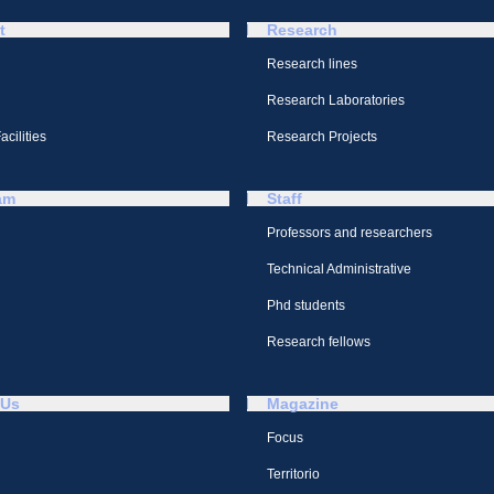
t
Research
Research lines
Research Laboratories
cilities
Research Projects
am
Staff
Professors and researchers
Technical Administrative
Phd students
Research fellows
 Us
Magazine
Focus
Territorio