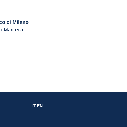
co di Milano
lo Marceca.
IT
EN