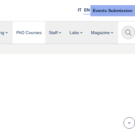
IT
EN
Events Submission
ng
PhD Courses
Staff
Labs
Magazine