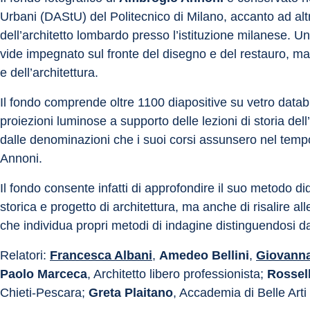
Urbani (DAStU) del Politecnico di Milano, accanto ad altri m
dell’architetto lombardo presso l’istituzione milanese. Un
vide impegnato sul fronte del disegno e del restauro, ma 
e dell’architettura. 
Il fondo comprende oltre 1100 diapositive su vetro databil
proiezioni luminose a supporto delle lezioni di storia de
dalle denominazioni che i suoi corsi assunsero nel temp
Annoni. 
Il fondo consente infatti di approfondire il suo metodo di
storica e progetto di architettura, ma anche di risalire alle
che individua propri metodi di indagine distinguendosi dal
Relatori: 
Francesca Albani
, 
Amedeo Bellini
, 
Giovann
Paolo Marceca
, Architetto libero professionista; 
Rossel
Chieti-Pescara; 
Greta Plaitano
, Accademia di Belle Arti 