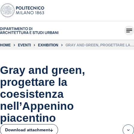
HOME
EVENTI
EXHIBITION
GRAY AND GREEN, PROGETTARE LA
COESISTENZA NELL’APPENINO
PIACENTINO
Gray and green,
progettare la
coesistenza
nell’Appenino
piacentino
Download attachment