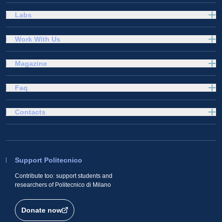
Labs
Work With Us
Magazine
Faq
Contacts
Support Politecnico
Contribute too: support students and
researchers of Politecnico di Milano
Donate now