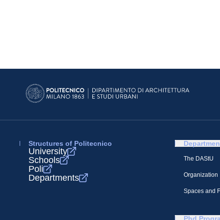
Structures of Politecnico
Departmen
University
Schools
The DAStU
Poli
Organization
Departments
Spaces and Fa
Phd Progr