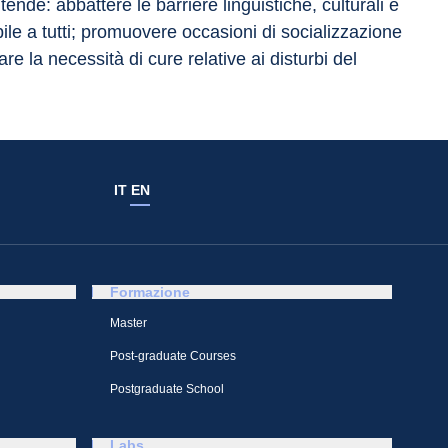
ntende: abbattere le barriere linguistiche, culturali e 
ile a tutti; promuovere occasioni di socializzazione 
e la necessità di cure relative ai disturbi del 
IT
EN
Formazione
Master
Post-graduate Courses
Postgraduate School
Labs