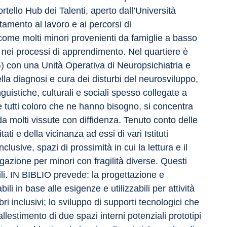
tello Hub dei Talenti, aperto dall’Università 
amento al lavoro e ai percorsi di 
come molti minori provenienti da famiglie a basso 
tà nei processi di apprendimento. Nel quartiere è 
con una Unità Operativa di Neuropsichiatria e 
lla diagnosi e cura dei disturbi del neurosviluppo, 
guistiche, culturali e sociali spesso collegate a 
 tutti coloro che ne hanno bisogno, si concentra 
 da molti vissute con diffidenza. Tenuto conto delle 
i e della vicinanza ad essi di vari Istituti 
lusive, spazi di prossimità in cui la lettura e il 
azione per minori con fragilità diverse. Questi 
bili. IN BIBLIO prevede: la progettazione e 
li in base alle esigenze e utilizzabili per attività 
bri inclusivi; lo sviluppo di supporti tecnologici che 
llestimento di due spazi interni potenziali prototipi 