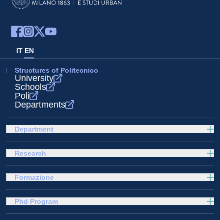
IT
EN
Structures of Politecnico
University
Schools
Poli
Departments
Department
Research
Formazione
Phd Program