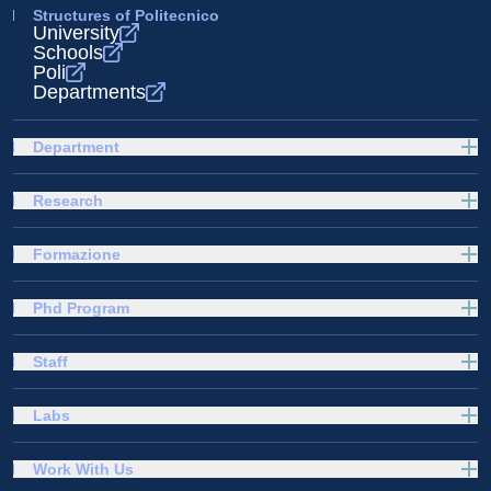
Structures of Politecnico
University
Schools
Poli
Departments
Department
Research
Formazione
Phd Program
Staff
Labs
Work With Us