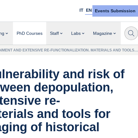
IT
EN
Events Submission
ng
PhD Courses
Staff
Labs
Magazine
NMENT AND EXTENSIVE RE-FUNCTIONALIZATION. MATERIALS AND TOOLS
ulnerability and risk of
etween depopulation,
ensive re-
erials and tools for
ing of historical