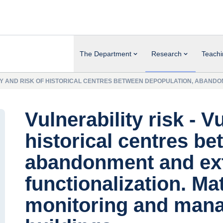
The Department
Research
Teachi
ITY AND RISK OF HISTORICAL CENTRES BETWEEN DEPOPULATION, ABANDO
HISTORICAL BUILDINGS
Vulnerability risk - V
historical centres b
abandonment and ext
functionalization. Mat
monitoring and manag