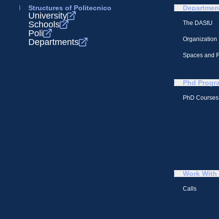
Structures of Politecnico
Departmen
University
Schools
The DAStU
Poli
Organization
Departments
Spaces and Fa
Phd Progr
PhD Courses
Work With
Calls