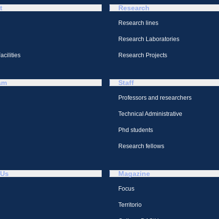
t
Research
Research lines
Research Laboratories
cilities
Research Projects
am
Staff
Professors and researchers
Technical Administrative
Phd students
Research fellows
 Us
Magazine
Focus
Territorio