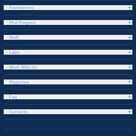
Formazione
Phd Program
Staff
Labs
Work With Us
Magazine
Faq
Contacts