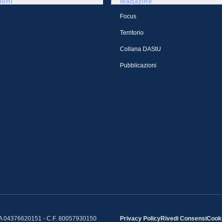
ioni
Magazine
Focus
Territorio
Collana DAStU
Pubblicazioni
IVA 04376620151 - C.F. 80057930150
Privacy Policy
Rivedi Consensi
Cooki