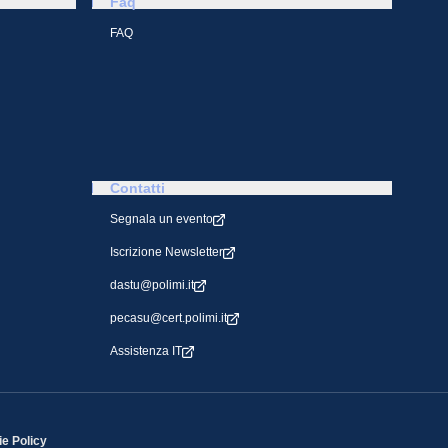
Faq
FAQ
Contatti
Segnala un evento
Iscrizione Newsletter
dastu@polimi.it
pecasu@cert.polimi.it
Assistenza IT
e Policy