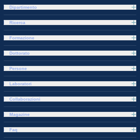
Dipartimento
Ricerca
Formazione
Dottorato
Persone
Laboratori
Collaborazioni
Magazine
Faq