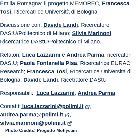
Emilia-Romagna: il progetto MEMOREC, 
Francesca 
Tosi
, Ricercatrice Università di Bologna 
Discussione con: 
Davide Landi
, Ricercatore 
DAStU/Politecnico di Milano; 
Silvia Marinoni
, 
Ricercatrice DAStU/Politecnico di Milano.
Relatori: 
Luca Lazzarini
 e 
Andrea Parma
, ricercatori 
DAStU; 
Paola Fontanella Pisa
, Ricercatrice EURAC 
Research; 
Francesca Tosi
, RIcercatrice Università di 
Bologna; 
Davide Landi
, Ricetratore DAStU
Responsabili:  
Luca Lazzarini
, 
Andrea Parma
Contatti:
 luca.lazzarini@polimi.it
, 
andrea.parma@polimi.it
, 
silvia.marinoni@polimi.it
Photo Credits: Progetto Mohycam