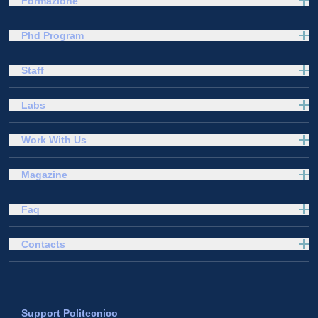
Formazione
Phd Program
Staff
Labs
Work With Us
Magazine
Faq
Contacts
Support Politecnico