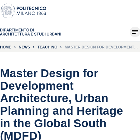
HOME
NEWS
TEACHING
MASTER DESIGN FOR DEVELOPMENT
ARCHITECTURE, URBAN PLANNING
AND HERITAGE IN THE GLOBAL SOUTH
(MDFD)
Master Design for
Development
Architecture, Urban
Planning and Heritage
in the Global South
(MDFD)