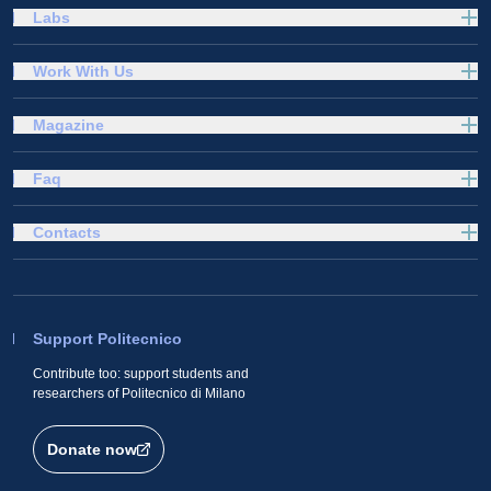
Labs
Work With Us
Magazine
Faq
Contacts
Support Politecnico
Contribute too: support students and
researchers of Politecnico di Milano
Donate now