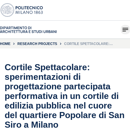
HOME
RESEARCH PROJECTS
CORTILE SPETTACOLARE:
SPERIMENTAZIONI DI
PROGETTAZIONE PARTECIPATA
PERFORMATIVA IN UN CORTILE DI
EDILIZIA PUBBLICA NEL CUORE DEL
QUARTIERE POPOLARE DI SAN SIRO
Cortile Spettacolare:
A MILANO
sperimentazioni di
progettazione partecipata
performativa in un cortile di
edilizia pubblica nel cuore
del quartiere Popolare di San
Siro a Milano